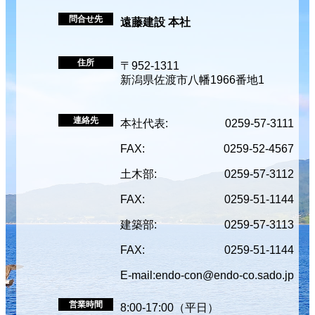
問合せ先
遠藤建設 本社
住所
〒952-1311
新潟県佐渡市八幡1966番地1
連絡先
本社代表:
0259-57-3111
FAX:
0259-52-4567
土木部:
0259-57-3112
FAX:
0259-51-1144
建築部:
0259-57-3113
FAX:
0259-51-1144
E-mail:
endo-con@endo-co.sado.jp
営業時間
8:00-17:00（平日）